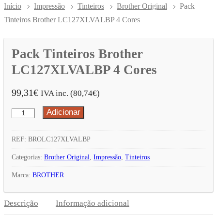
Início
Impressão
Tinteiros
Brother Original
Pack
Tinteiros Brother LC127XLVALBP 4 Cores
Pack Tinteiros Brother
LC127XLVALBP 4 Cores
99,31
€
IVA inc. (
80,74
€
)
Adicionar
Quantidade
de
Pack
REF:
BROLC127XLVALBP
Tinteiros
Categorias:
Brother Original
,
Impressão
,
Tinteiros
Brother
Marca:
BROTHER
LC127XLVALBP
4
Descrição
Informação adicional
Cores