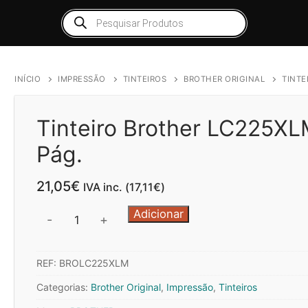
Products
search
INÍCIO
IMPRESSÃO
TINTEIROS
BROTHER ORIGINAL
TINTE
Tinteiro Brother LC225XL
Pág.
21,05
€
IVA inc. (
17,11
€
)
Quantidade
Adicionar
-
+
de
Tinteiro
REF:
BROLC225XLM
Brother
LC225XLM
Categorias:
Brother Original
,
Impressão
,
Tinteiros
Magenta