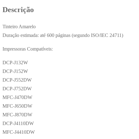
600
Descrição
Pág.
Tinteiro Amarelo
Duração estimada: até 600 páginas (segundo ISO/IEC 24711)
Impressoras Compatíveis:
DCP-J132W
DCP-J152W
DCP-J552DW
DCP-J752DW
MFC-J470DW
MFC-J650DW
MFC-J870DW
DCP-J4110DW
MFC-J4410DW