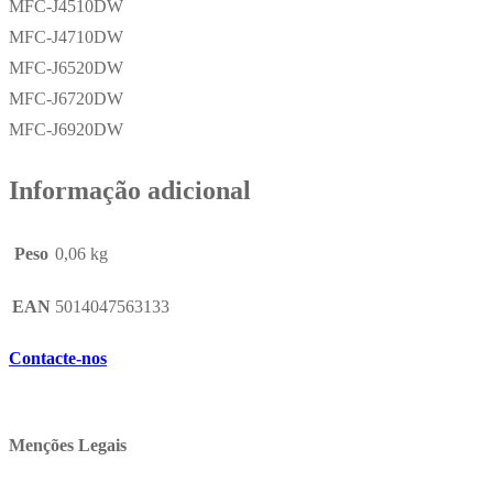
MFC-J4510DW
MFC-J4710DW
MFC-J6520DW
MFC-J6720DW
MFC-J6920DW
Informação adicional
Peso
0,06 kg
EAN
5014047563133
Contacte-nos
Menções Legais