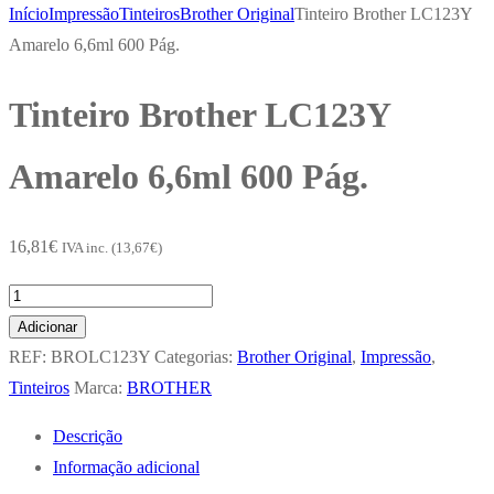
Início
Impressão
Tinteiros
Brother Original
Tinteiro Brother LC123Y
Amarelo 6,6ml 600 Pág.
Tinteiro Brother LC123Y
Amarelo 6,6ml 600 Pág.
16,81
€
IVA inc. (
13,67
€
)
Quantidade
de
Adicionar
Tinteiro
REF:
BROLC123Y
Categorias:
Brother Original
,
Impressão
,
Brother
Tinteiros
Marca:
BROTHER
LC123Y
Descrição
Amarelo
Informação adicional
6,6ml