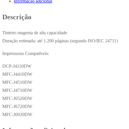
Informação adicional
13,1ml
1200
Descrição
Pág.
Tinteiro magenta de alta capacidade
Duração estimada: até 1.200 páginas (segundo ISO/IEC 24711)
Impressoras Compatíveis:
DCP-J4110DW
MFC-J4410DW
MFC-J4510DW
MFC-J4710DW
MFC-J6520DW
MFC-J6720DW
MFC-J6920DW