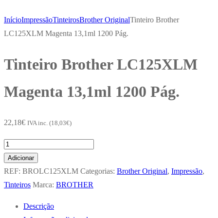
Início
Impressão
Tinteiros
Brother Original
Tinteiro Brother
LC125XLM Magenta 13,1ml 1200 Pág.
Tinteiro Brother LC125XLM
Magenta 13,1ml 1200 Pág.
22,18
€
IVA inc. (
18,03
€
)
Quantidade
de
Adicionar
Tinteiro
REF:
BROLC125XLM
Categorias:
Brother Original
,
Impressão
,
Brother
Tinteiros
Marca:
BROTHER
LC125XLM
Descrição
Magenta