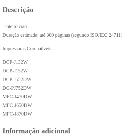
300
Descrição
Pág.
Tinteiro cião
Duração estimada: até 300 páginas (segundo ISO/IEC 24711)
Impressoras Compatíveis:
DCP-J132W
DCP-J152W
DCP-J552DW
DC-PJ752DW
MFC-J470DW
MFC-J650DW
MFC-J870DW
Informação adicional