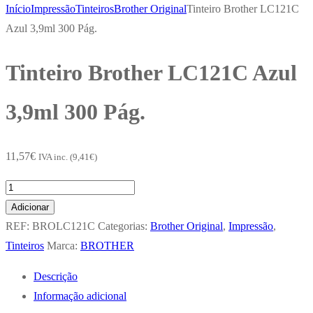
Início
Impressão
Tinteiros
Brother Original
Tinteiro Brother LC121C
Azul 3,9ml 300 Pág.
Tinteiro Brother LC121C Azul
3,9ml 300 Pág.
11,57
€
IVA inc. (
9,41
€
)
Quantidade
de
Adicionar
Tinteiro
REF:
BROLC121C
Categorias:
Brother Original
,
Impressão
,
Brother
Tinteiros
Marca:
BROTHER
LC121C
Descrição
Azul
Informação adicional
3,9ml