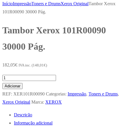
Início
Impressão
Toners e Drums
Xerox Original
Tambor Xerox
101R00090 30000 Pág.
Tambor Xerox 101R00090
30000 Pág.
182,05
€
IVA inc. (
148,01
€
)
Quantidade
de
Adicionar
Tambor
REF:
XER101R00090
Categorias:
Impressão
,
Toners e Drums
,
Xerox
Xerox Original
Marca:
XEROX
101R00090
Descrição
30000
Informação adicional
Pág.