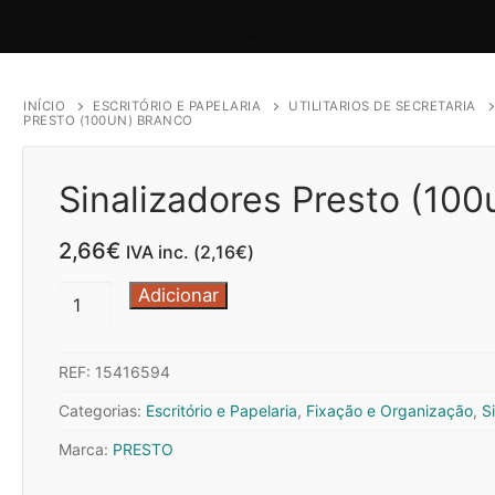
INÍCIO
ESCRITÓRIO E PAPELARIA
UTILITARIOS DE SECRETARIA
PRESTO (100UN) BRANCO
Sinalizadores Presto (100
2,66
€
IVA inc. (
2,16
€
)
Quantidade
Adicionar
de
Sinalizadores
REF:
15416594
Presto
(100un)
Categorias:
Escritório e Papelaria
,
Fixação e Organização
,
S
Branco
Marca:
PRESTO