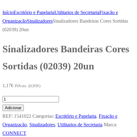
Início
Escritório e Papelaria
Utilitarios de Secretaria
Fixação e
Organização
Sinalizadores
Sinalizadores Bandeiras Cores Sortidas
(02039) 20un
Sinalizadores Bandeiras Cores
Sortidas (02039) 20un
1,17
€
IVA inc. (
0,95
€
)
Quantidade
de
Adicionar
Sinalizadores
REF:
1541022
Categorias:
Escritório e Papelaria
,
Fixação e
Bandeiras
Organização
,
Sinalizadores
,
Utilitarios de Secretaria
Marca:
Cores
CONNECT