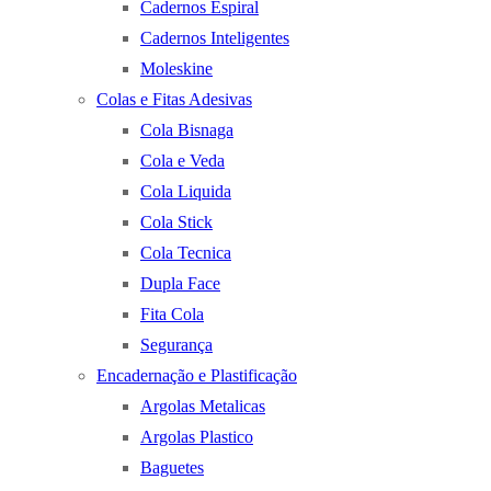
Cadernos Espiral
Cadernos Inteligentes
Moleskine
Colas e Fitas Adesivas
Cola Bisnaga
Cola e Veda
Cola Liquida
Cola Stick
Cola Tecnica
Dupla Face
Fita Cola
Segurança
Encadernação e Plastificação
Argolas Metalicas
Argolas Plastico
Baguetes