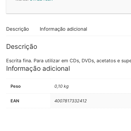
0,6mm
Lumocolor
318F
x
Descrição
Informação adicional
10un
Descrição
Escrita fina. Para utilizar em CDs, DVDs, acetatos e supe
Informação adicional
Peso
0,10 kg
EAN
4007817332412