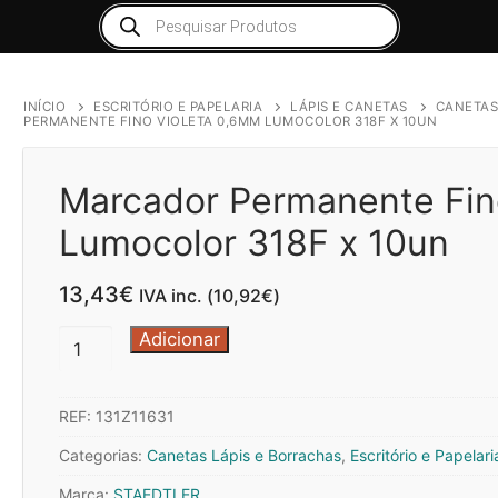
Products
search
INÍCIO
ESCRITÓRIO E PAPELARIA
LÁPIS E CANETAS
CANETAS
PERMANENTE FINO VIOLETA 0,6MM LUMOCOLOR 318F X 10UN
Marcador Permanente Fin
Lumocolor 318F x 10un
13,43
€
IVA inc. (
10,92
€
)
Quantidade
Adicionar
de
Marcador
REF:
131Z11631
Permanente
Fino
Categorias:
Canetas Lápis e Borrachas
,
Escritório e Papelari
Violeta
Marca:
STAEDTLER