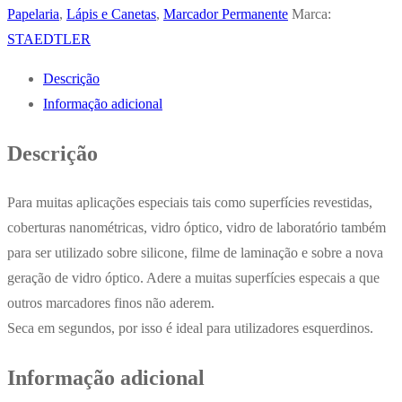
Permanente
Papelaria
,
Lápis e Canetas
,
Marcador Permanente
Marca:
Fino
STAEDTLER
Laranja
Descrição
0,4mm
Informação adicional
Lumocolor
313-
Descrição
4
x
Para muitas aplicações especiais tais como superfícies revestidas,
10un
coberturas nanométricas, vidro óptico, vidro de laboratório também
para ser utilizado sobre silicone, filme de laminação e sobre a nova
geração de vidro óptico. Adere a muitas superfícies especais a que
outros marcadores finos não aderem.
Seca em segundos, por isso é ideal para utilizadores esquerdinos.
Informação adicional