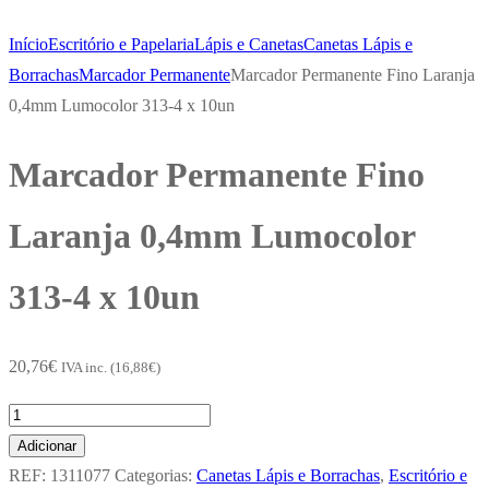
Início
Escritório e Papelaria
Lápis e Canetas
Canetas Lápis e
Borrachas
Marcador Permanente
Marcador Permanente Fino Laranja
0,4mm Lumocolor 313-4 x 10un
Marcador Permanente Fino
Laranja 0,4mm Lumocolor
313-4 x 10un
20,76
€
IVA inc. (
16,88
€
)
Quantidade
de
Adicionar
Marcador
REF:
1311077
Categorias:
Canetas Lápis e Borrachas
,
Escritório e