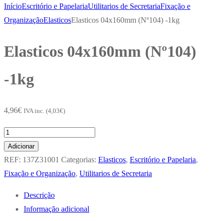
Início
Escritório e Papelaria
Utilitarios de Secretaria
Fixação e
Organização
Elasticos
Elasticos 04x160mm (Nº104) -1kg
Elasticos 04x160mm (Nº104)
-1kg
4,96
€
IVA inc. (
4,03
€
)
Quantidade
de
Adicionar
Elasticos
REF:
137Z31001
Categorias:
Elasticos
,
Escritório e Papelaria
,
04x160mm
Fixação e Organização
,
Utilitarios de Secretaria
(Nº104)
Descrição
-1kg
Informação adicional