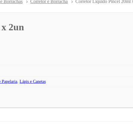
 e Borrachas
Corretor e Borracha
Corretor Liquido Pincel 20ml 
 x 2un
e Papelaria
,
Lápis e Canetas