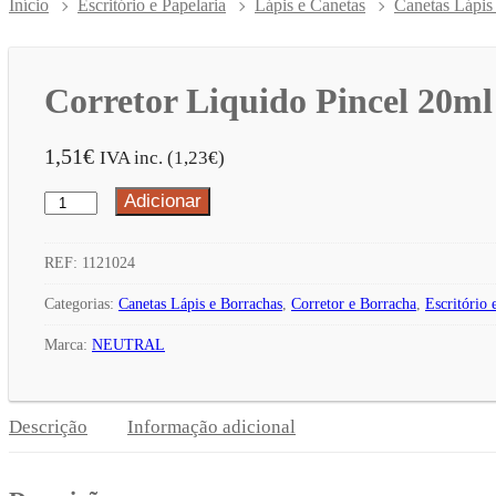
Início
Escritório e Papelaria
Lápis e Canetas
Canetas Lápis
Corretor Liquido Pincel 20ml
1,51
€
IVA inc. (
1,23
€
)
Adicionar
Quantidade
de
Corretor
REF:
1121024
Liquido
Categorias:
Canetas Lápis e Borrachas
,
Corretor e Borracha
,
Escritório 
Pincel
Marca:
NEUTRAL
20ml
x
2un
Descrição
Informação adicional