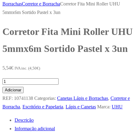
Borrachas
Corretor e Borracha
Corretor Fita Mini Roller UHU
5mmx6m Sortido Pastel x 3un
Corretor Fita Mini Roller UHU
5mmx6m Sortido Pastel x 3un
5,54
€
IVA inc. (
4,50
€
)
Quantidade
de
Adicionar
Corretor
REF:
10741138
Categorias:
Canetas Lápis e Borrachas
,
Corretor e
Fita
Borracha
,
Escritório e Papelaria
,
Lápis e Canetas
Marca:
UHU
Mini
Descrição
Roller
Informação adicional
UHU