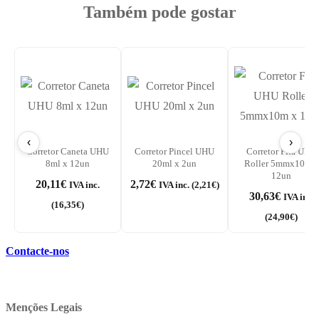
Também pode gostar
‹
›
Corretor Caneta UHU
Corretor Pincel UHU
Corretor Fita UHU
8ml x 12un
20ml x 2un
Roller 5mmx10m x
12un
20,11
€
2,72
€
IVA inc.
IVA inc. (
2,21
€
)
30,63
€
IVA inc.
(
16,35
€
)
(
24,90
€
)
Contacte-nos
Menções Legais