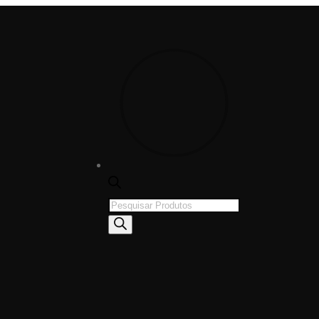
Products
search