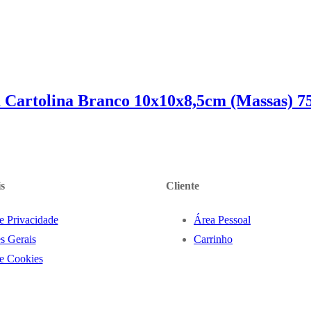
10,12
€
IVA inc. (
8,23
€
)
 Cartolina Branco 10x10x8,5cm (Massas) 7
9,57
€
IVA inc. (
7,78
€
)
s
Cliente
de Privacidade
Área Pessoal
s Gerais
Carrinho
de Cookies