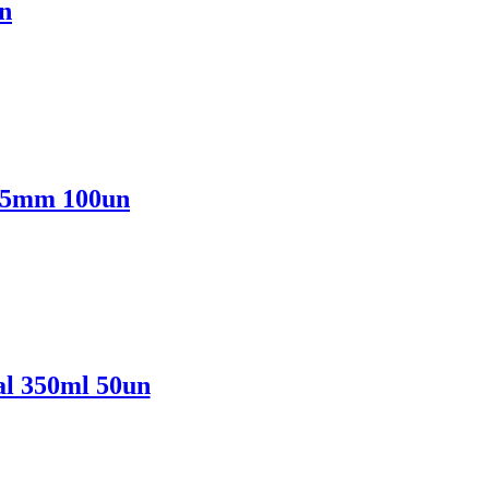
n
 45mm 100un
al 350ml 50un