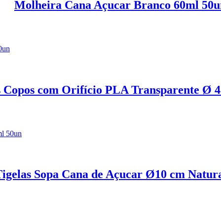
Molheira Cana Açucar Branco 60ml 50u
2,50
€
IVA inc. (
2,03
€
)
 Copos com Orifício PLA Transparente Ø
14,49
€
IVA inc. (
11,78
€
)
igelas Sopa Cana de Açucar Ø10 cm Natur
5,60
€
IVA inc. (
4,55
€
)