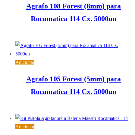
Agrafo 108 Forest (8mm) para
Rocamatica 114 Cx. 5000un
7,42
€
IVA inc. (
6,03
€
)
Adicionar
Agrafo 105 Forest (5mm) para
Rocamatica 114 Cx. 5000un
6,72
€
IVA inc. (
5,46
€
)
Adicionar