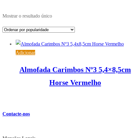
Mostrar o resultado único
Adicionar
Almofada Carimbos Nº3 5,4×8,5cm
Horse Vermelho
1,55
€
IVA inc. (
1,26
€
)
Contacte-nos