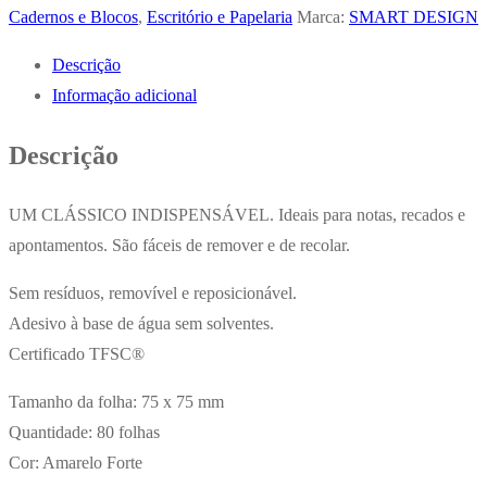
Notas
Cadernos e Blocos
,
Escritório e Papelaria
Marca:
SMART DESIGN
Pautado
Descrição
21,5x14,5cm
Informação adicional
Semi
Pele
Descrição
Verde
Esme.116Fls
UM CLÁSSICO INDISPENSÁVEL. Ideais para notas, recados e
apontamentos. São fáceis de remover e de recolar.
Sem resíduos, removível e reposicionável.
Adesivo à base de água sem solventes.
Certificado TFSC®
Tamanho da folha: 75 x 75 mm
Quantidade: 80 folhas
Cor: Amarelo Forte