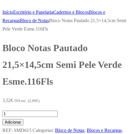
Início
Escritório e Papelaria
Cadernos e Blocos
Blocos e
Recargas
Bloco de Notas
Bloco Notas Pautado 21,5×14,5cm Semi
Pele Verde Esme.116Fls
Bloco Notas Pautado
21,5×14,5cm Semi Pele Verde
Esme.116Fls
3,52
€
IVA inc. (
2,86
€
)
Quantidade
de
Adicionar
Bloco
REF:
SMD615
Categorias:
Bloco de Notas
,
Blocos e Recargas
,