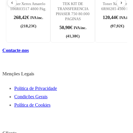
‹
›
Toner Xerox Amarelo
TEK KIT DE
Toner Xerox Preto
106R03517 4800 Pág.
TRANSFERENCIA
6R90285 4500 Pág
PHASER 750 80.000
268,42
€
120,44
€
IVA inc.
IVA inc.
PAGINAS
(
218,23
€
)
(
97,92
€
)
50,90
€
IVA inc.
(
41,38
€
)
Contacte-nos
Menções Legais
Politica de Privacidade
Condições Gerais
Política de Cookies