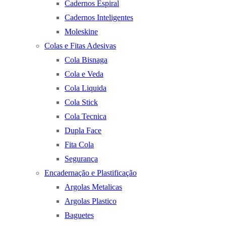
Cadernos Espiral
Cadernos Inteligentes
Moleskine
Colas e Fitas Adesivas
Cola Bisnaga
Cola e Veda
Cola Liquida
Cola Stick
Cola Tecnica
Dupla Face
Fita Cola
Segurança
Encadernação e Plastificação
Argolas Metalicas
Argolas Plastico
Baguetes