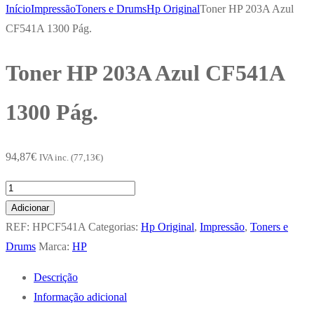
Início
Impressão
Toners e Drums
Hp Original
Toner HP 203A Azul
CF541A 1300 Pág.
Toner HP 203A Azul CF541A
1300 Pág.
94,87
€
IVA inc. (
77,13
€
)
Quantidade
de
Adicionar
Toner
REF:
HPCF541A
Categorias:
Hp Original
,
Impressão
,
Toners e
HP
Drums
Marca:
HP
203A
Descrição
Azul
Informação adicional
CF541A