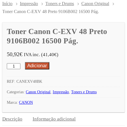
Início
Impressão
Toners e Drums
Canon Original
Toner Canon C-EXV 48 Preto 9106B002 16500 Pág.
Toner Canon C-EXV 48 Preto
9106B002 16500 Pág.
50,92
€
IVA inc. (
41,40
€
)
Adicionar
Quantidade
de
Toner
REF:
CANEXV48BK
Canon
Categorias:
Canon Original
,
Impressão
,
Toners e Drums
C-
Marca:
CANON
EXV
48
Descrição
Informação adicional
Preto