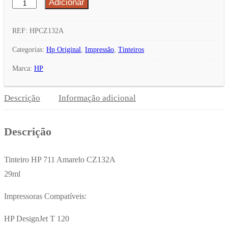
Adicionar
Quantidade
de
Tinteiro
REF:
HPCZ132A
HP
Categorias:
Hp Original
,
Impressão
,
Tinteiros
711
Marca:
HP
Amarelo
CZ132A
Descrição
Informação adicional
29ml
Descrição
Tinteiro HP 711 Amarelo CZ132A
29ml
Impressoras Compatíveis:
HP DesignJet T 120