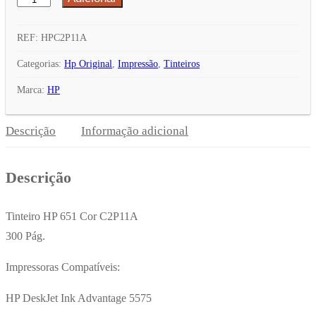
de
Tinteiro
REF:
HPC2P11A
HP
Categorias:
Hp Original
,
Impressão
,
Tinteiros
651
Marca:
HP
Cor
C2P11A
Descrição
Informação adicional
300
Pág.
Descrição
Tinteiro HP 651 Cor C2P11A
300 Pág.
Impressoras Compatíveis:
HP DeskJet Ink Advantage 5575