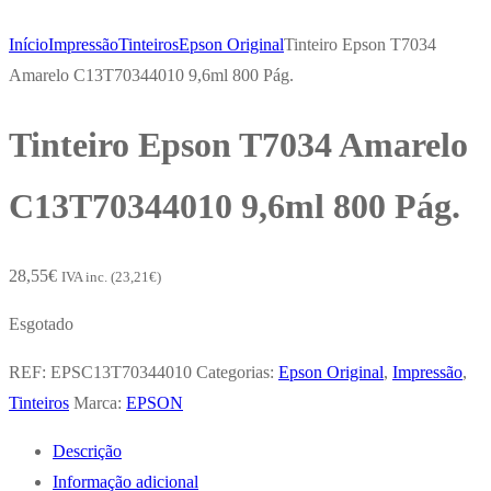
Início
Impressão
Tinteiros
Epson Original
Tinteiro Epson T7034
Amarelo C13T70344010 9,6ml 800 Pág.
Tinteiro Epson T7034 Amarelo
C13T70344010 9,6ml 800 Pág.
28,55
€
IVA inc. (
23,21
€
)
Esgotado
REF:
EPSC13T70344010
Categorias:
Epson Original
,
Impressão
,
Tinteiros
Marca:
EPSON
Descrição
Informação adicional