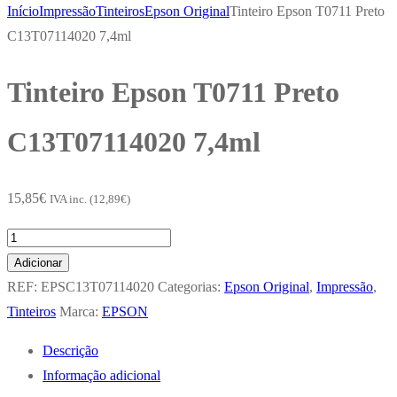
Início
Impressão
Tinteiros
Epson Original
Tinteiro Epson T0711 Preto
C13T07114020 7,4ml
Tinteiro Epson T0711 Preto
C13T07114020 7,4ml
15,85
€
IVA inc. (
12,89
€
)
Quantidade
de
Adicionar
Tinteiro
REF:
EPSC13T07114020
Categorias:
Epson Original
,
Impressão
,
Epson
Tinteiros
Marca:
EPSON
T0711
Descrição
Preto
Informação adicional
C13T07114020