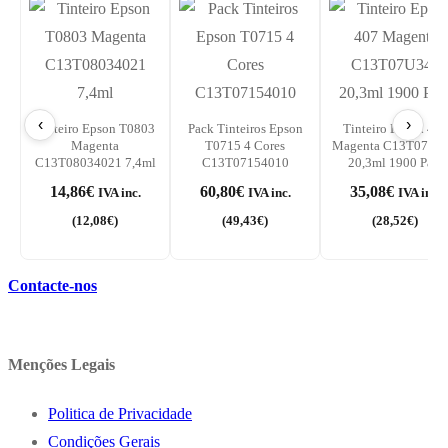
‹
›
Tinteiro Epson T0803
Pack Tinteiros Epson
Tinteiro Epson 407
Magenta
T0715 4 Cores
Magenta C13T07U3
C13T08034021 7,4ml
C13T07154010
20,3ml 1900 Pág.
14,86
€
60,80
€
35,08
€
IVA inc.
IVA inc.
IVA inc.
(
12,08
€
)
(
49,43
€
)
(
28,52
€
)
Contacte-nos
Menções Legais
Politica de Privacidade
Condições Gerais