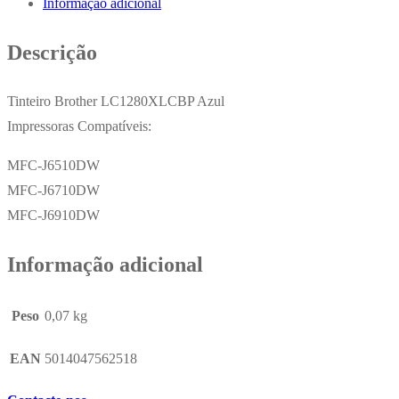
Informação adicional
LC1280XLCBP
1200
Descrição
Pág.
Tinteiro Brother LC1280XLCBP Azul
Impressoras Compatíveis:
MFC-J6510DW
MFC-J6710DW
MFC-J6910DW
Informação adicional
Peso
0,07 kg
EAN
5014047562518