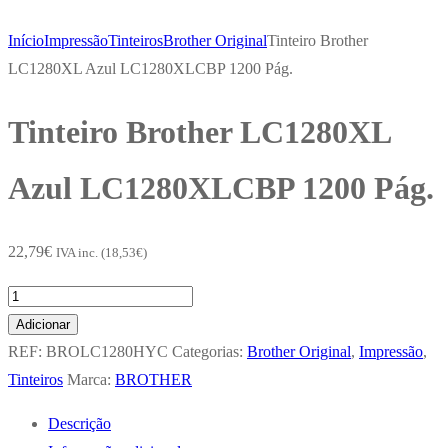
Início
Impressão
Tinteiros
Brother Original
Tinteiro Brother
LC1280XL Azul LC1280XLCBP 1200 Pág.
Tinteiro Brother LC1280XL
Azul LC1280XLCBP 1200 Pág.
22,79
€
IVA inc. (
18,53
€
)
Quantidade
de
Adicionar
Tinteiro
REF:
BROLC1280HYC
Categorias:
Brother Original
,
Impressão
,
Brother
Tinteiros
Marca:
BROTHER
LC1280XL
Descrição
Azul