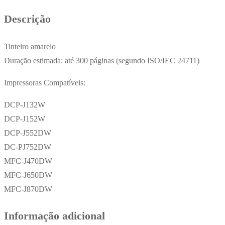
Pág.
Descrição
Tinteiro amarelo
Duração estimada: até 300 páginas (segundo ISO/IEC 24711)
Impressoras Compatíveis:
DCP-J132W
DCP-J152W
DCP-J552DW
DC-PJ752DW
MFC-J470DW
MFC-J650DW
MFC-J870DW
Informação adicional