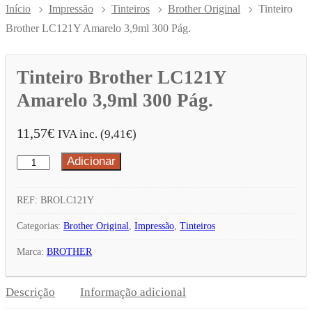
Início
Impressão
Tinteiros
Brother Original
Tinteiro
Brother LC121Y Amarelo 3,9ml 300 Pág.
Tinteiro Brother LC121Y
Amarelo 3,9ml 300 Pág.
11,57
€
IVA inc. (
9,41
€
)
Adicionar
Quantidade
de
Tinteiro
REF:
BROLC121Y
Brother
Categorias:
Brother Original
,
Impressão
,
Tinteiros
LC121Y
Marca:
BROTHER
Amarelo
3,9ml
Descrição
Informação adicional
300