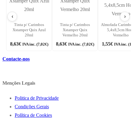
‹
›
Tinta p/ Carimbos
Tinta p/ Carimbos
Almofada Carimbos 
Xstamper Quix Azul
Xstamper Quix
5,4x8,5cm Horse
20ml
Vermelho 20ml
Vermelho
8,63
€
8,63
€
1,55
€
IVA inc. (
7,02
€
)
IVA inc. (
7,02
€
)
IVA inc. (
1,26
Contacte-nos
Menções Legais
Politica de Privacidade
Condições Gerais
Política de Cookies