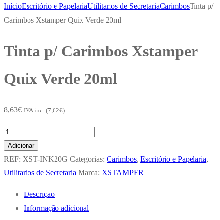
Início
Escritório e Papelaria
Utilitarios de Secretaria
Carimbos
Tinta p/
Carimbos Xstamper Quix Verde 20ml
Tinta p/ Carimbos Xstamper
Quix Verde 20ml
8,63
€
IVA inc. (
7,02
€
)
Quantidade
de
Adicionar
Tinta
REF:
XST-INK20G
Categorias:
Carimbos
,
Escritório e Papelaria
,
p/
Utilitarios de Secretaria
Marca:
XSTAMPER
Carimbos
Descrição
Xstamper
Informação adicional
Quix