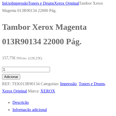
Início
Impressão
Toners e Drums
Xerox Original
Tambor Xerox
Magenta 013R90134 22000 Pág.
Tambor Xerox Magenta
013R90134 22000 Pág.
157,75
€
IVA inc. (
128,25
€
)
Quantidade
de
Adicionar
Tambor
REF:
TEK013R90134
Categorias:
Impressão
,
Toners e Drums
,
Xerox
Xerox Original
Marca:
XEROX
Magenta
Descrição
013R90134
Informação adicional
22000