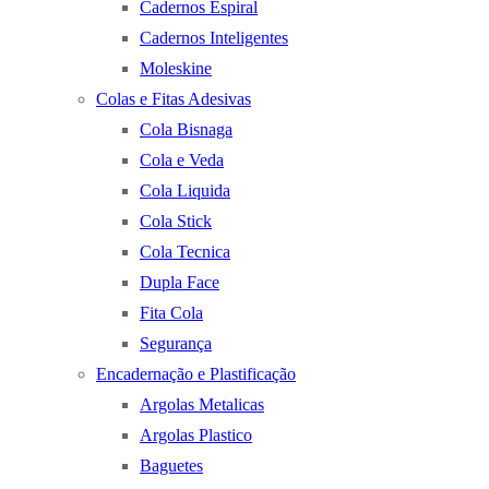
Cadernos Espiral
Cadernos Inteligentes
Moleskine
Colas e Fitas Adesivas
Cola Bisnaga
Cola e Veda
Cola Liquida
Cola Stick
Cola Tecnica
Dupla Face
Fita Cola
Segurança
Encadernação e Plastificação
Argolas Metalicas
Argolas Plastico
Baguetes