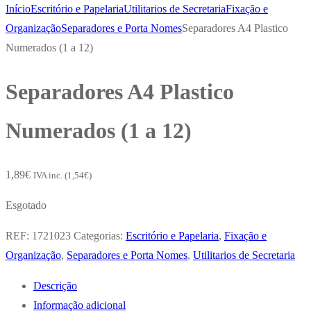
Início
Escritório e Papelaria
Utilitarios de Secretaria
Fixação e
Organização
Separadores e Porta Nomes
Separadores A4 Plastico
Numerados (1 a 12)
Separadores A4 Plastico
Numerados (1 a 12)
1,89
€
IVA inc. (
1,54
€
)
Esgotado
REF:
1721023
Categorias:
Escritório e Papelaria
,
Fixação e
Organização
,
Separadores e Porta Nomes
,
Utilitarios de Secretaria
Descrição
Informação adicional