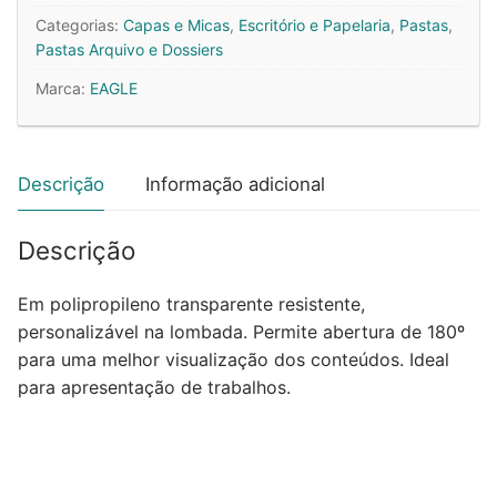
Bolsas
Categorias:
Capas e Micas
,
Escritório e Papelaria
,
Pastas
,
200
Pastas Arquivo e Dossiers
Paginas
Marca:
EAGLE
Catalogo
c/Caixa
Eagle
Preto
Descrição
Informação adicional
Descrição
Em polipropileno transparente resistente,
personalizável na lombada. Permite abertura de 180º
para uma melhor visualização dos conteúdos. Ideal
para apresentação de trabalhos.