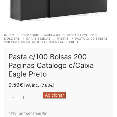
INÍCIO
ESCRITÓRIO E PAPELARIA
PASTAS ARQUIVO E
DOSSIERS
CAPAS E MICAS
PASTAS
PASTA C/100 BOLSAS
200 PAGINAS CATALOGO C/CAIXA EAGLE PRETO
Pasta c/100 Bolsas 200
Paginas Catalogo c/Caixa
Eagle Preto
9,59
€
IVA inc. (
7,80
€
)
Quantidade
Adicionar
-
+
de
Pasta
REF:
100EA9010AK/50
c/100