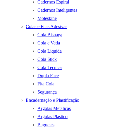
Cadernos Espiral
Cadernos Inteligentes
Moleskine
Colas e Fitas Adesivas
Cola Bisnaga
Cola e Veda
Cola Liquida
Cola Stick
Cola Tecnica
Dupla Face
Fita Cola
Segurança
Encadernação e Plastificação
Argolas Metalicas
Argolas Plastico
Baguetes