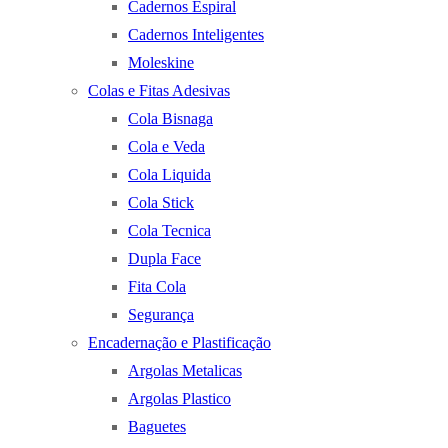
Cadernos Espiral
Cadernos Inteligentes
Moleskine
Colas e Fitas Adesivas
Cola Bisnaga
Cola e Veda
Cola Liquida
Cola Stick
Cola Tecnica
Dupla Face
Fita Cola
Segurança
Encadernação e Plastificação
Argolas Metalicas
Argolas Plastico
Baguetes