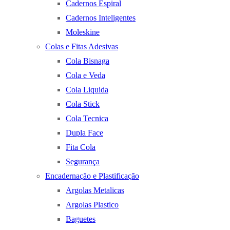
Cadernos Espiral
Cadernos Inteligentes
Moleskine
Colas e Fitas Adesivas
Cola Bisnaga
Cola e Veda
Cola Liquida
Cola Stick
Cola Tecnica
Dupla Face
Fita Cola
Segurança
Encadernação e Plastificação
Argolas Metalicas
Argolas Plastico
Baguetes