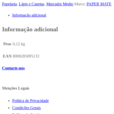
Médio
Papelaria
,
Lápis e Canetas
,
Marcador Medio
Marca:
PAPER MATE
Vermelho
Informação adicional
0,7mm
Paper
Informação adicional
Mate
Flair
Peso
0,12 kg
x
12un
EAN
8008285095133
Contacte-nos
Menções Legais
Politica de Privacidade
Condições Gerais