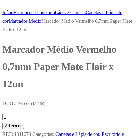
Início
Escritório e Papelaria
Lápis e Canetas
Canetas e Lápis de
cor
Marcador Medio
Marcador Médio Vermelho 0,7mm Paper Mate
Flair x 12un
Marcador Médio Vermelho
0,7mm Paper Mate Flair x
12un
16,31
€
IVA inc. (
13,26
€
)
Quantidade
de
Adicionar
Marcador
REF:
1311073
Categorias:
Canetas e Lápis de cor
,
Escritório e