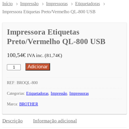
Início
Impressão
Impressoras
Etiquetadoras
Impressora Etiquetas Preto/Vermelho QL-800 USB
Impressora Etiquetas
Preto/Vermelho QL-800 USB
100,54
€
IVA inc. (
81,74
€
)
Adicionar
Quantidade
de
Impressora
REF:
BROQL-800
Etiquetas
Categorias:
Etiquetadoras
,
Impressão
,
Impressoras
Preto/Vermelho
Marca:
BROTHER
QL-
800
Descrição
Informação adicional
USB