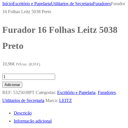
Início
Escritório e Papelaria
Utilitarios de Secretaria
Furadores
Furador
16 Folhas Leitz 5038 Preto
Furador 16 Folhas Leitz 5038
Preto
10,96
€
IVA inc. (
8,91
€
)
Quantidade
de
Adicionar
Furador
REF:
5325038PT
Categorias:
Escritório e Papelaria
,
Furadores
,
16
Utilitarios de Secretaria
Marca:
LEITZ
Folhas
Descrição
Leitz
Informação adicional
5038