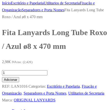
Início
Escritório e Papelaria
Utilitarios de Secretaria
Fixação e
Organização
Separadores e Porta Nomes
Fita Lanyards Long Tube
Roxo / Azul ø8 x 470 mm
Fita Lanyards Long Tube Roxo
/ Azul ø8 x 470 mm
2,98
€
IVA inc. (
2,42
€
)
Quantidade
de
Adicionar
Fita
REF:
LAN1016
Categorias:
Escritório e Papelaria
,
Fixação e
Lanyards
Organização
,
Separadores e Porta Nomes
,
Utilitarios de Secretaria
Long
Marca:
ORIGINAL LANYARDS
Tube