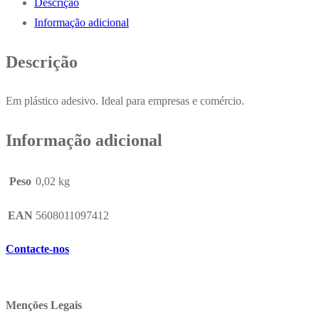
Descrição
Roxo
Informação adicional
/
Azul
Descrição
ø8
x
Em plástico adesivo. Ideal para empresas e comércio.
470
mm
Informação adicional
Peso
0,02 kg
EAN
5608011097412
Contacte-nos
Menções Legais