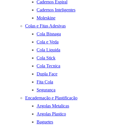
Cadernos Espiral
Cadernos Inteligentes
Moleskine
Colas e Fitas Adesivas
Cola Bisnaga
Cola e Veda
Cola Liquida
Cola Stick
Cola Tecnica
Dupla Face
Fita Cola
Segurança
Encadernação e Plastificação
Argolas Metalicas
Argolas Plastico
Baguetes