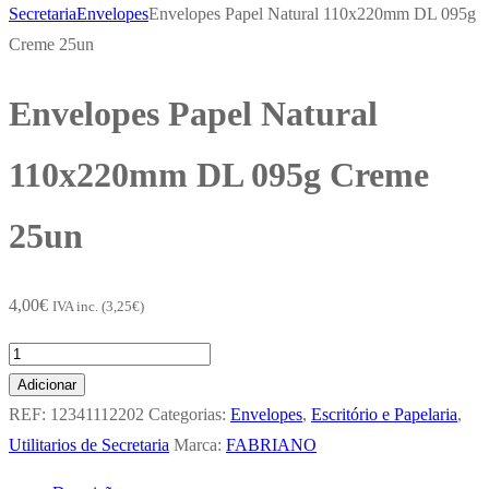
Secretaria
Envelopes
Envelopes Papel Natural 110x220mm DL 095g
Creme 25un
Envelopes Papel Natural
110x220mm DL 095g Creme
25un
4,00
€
IVA inc. (
3,25
€
)
Quantidade
de
Adicionar
Envelopes
REF:
12341112202
Categorias:
Envelopes
,
Escritório e Papelaria
,
Papel
Utilitarios de Secretaria
Marca:
FABRIANO
Natural