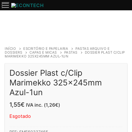
Saltar
para
o
conteúdo
INÍCIO
ESCRITÓRIO E PAPELARIA
PASTAS ARQUIVO E
DOSSIERS
CAPAS E MICAS
PASTAS
DOSSIER PLAST C/CLIP
MARIMEKKO 325X245MM AZUL-1UN
Dossier Plast c/Clip
Marimekko 325x245mm
Azul-1un
1,55
€
IVA inc. (
1,26
€
)
Esgotado
REF:
SME60337465