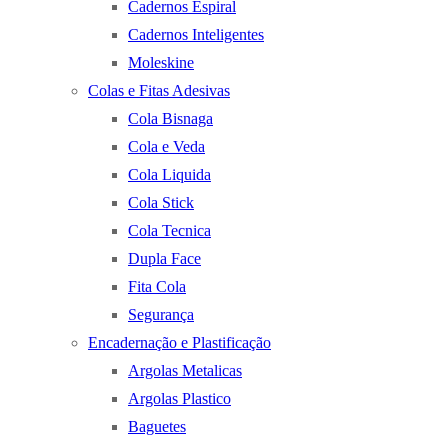
Cadernos Espiral
Cadernos Inteligentes
Moleskine
Colas e Fitas Adesivas
Cola Bisnaga
Cola e Veda
Cola Liquida
Cola Stick
Cola Tecnica
Dupla Face
Fita Cola
Segurança
Encadernação e Plastificação
Argolas Metalicas
Argolas Plastico
Baguetes