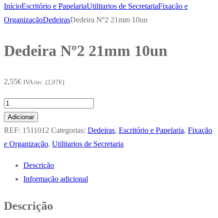
Início
Escritório e Papelaria
Utilitarios de Secretaria
Fixação e
Organização
Dedeiras
Dedeira Nº2 21mm 10un
Dedeira Nº2 21mm 10un
2,55
€
IVA inc. (
2,07
€
)
Quantidade
de
Adicionar
Dedeira
REF:
1511012
Categorias:
Dedeiras
,
Escritório e Papelaria
,
Fixação
Nº2
e Organização
,
Utilitarios de Secretaria
21mm
Descrição
10un
Informação adicional
Descrição