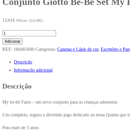
Conjunto Giotto Be-Be Set My
13,01
€
IVA inc. (
10,58
€
)
Quantidade
de
Adicionar
Conjunto
REF:
160465600
Categorias:
Canetas e Lápis de cor
,
Escritório e Pap
Giotto
Descrição
Be-
Informação adicional
Be
Set
Descrição
My
Be-
My be-bè Farm – um novo conjunto para as crianças adorarem.
Be
Farm
Um completo, seguro e divertido jogo dedicado ao tema Quinta que inc
Para mais de 3 anos