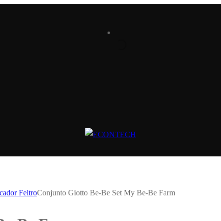
cador Feltro
Conjunto Giotto Be-Be Set My Be-Be Farm