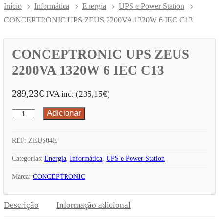
Início
Informática
Energia
UPS e Power Station
CONCEPTRONIC UPS ZEUS 2200VA 1320W 6 IEC C13
CONCEPTRONIC UPS ZEUS
2200VA 1320W 6 IEC C13
289,23
€
IVA inc. (
235,15
€
)
Adicionar
Quantidade
de
CONCEPTRONIC
REF:
ZEUS04E
UPS
Categorias:
Energia
,
Informática
,
UPS e Power Station
ZEUS
Marca:
CONCEPTRONIC
2200VA
1320W
Descrição
Informação adicional
6