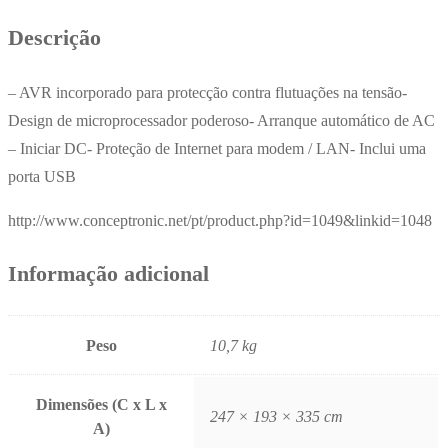
IEC
Descrição
C13
– AVR incorporado para protecção contra flutuações na tensão-
Design de microprocessador poderoso- Arranque automático de AC
– Iniciar DC- Proteção de Internet para modem / LAN- Inclui uma
porta USB
http://www.conceptronic.net/pt/product.php?id=1049&linkid=1048
Informação adicional
Peso
10,7 kg
Dimensões (C x L x
247 × 193 × 335 cm
A)