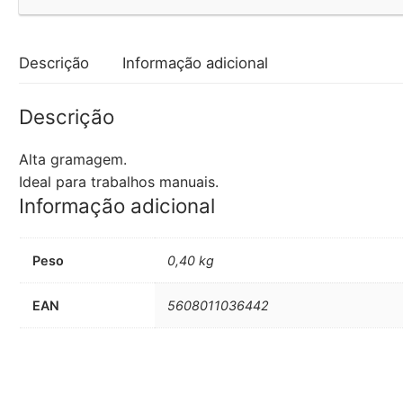
250g
1
Folha
Descrição
Informação adicional
x
5un
Descrição
Alta gramagem.
Ideal para trabalhos manuais.
Informação adicional
Peso
0,40 kg
EAN
5608011036442