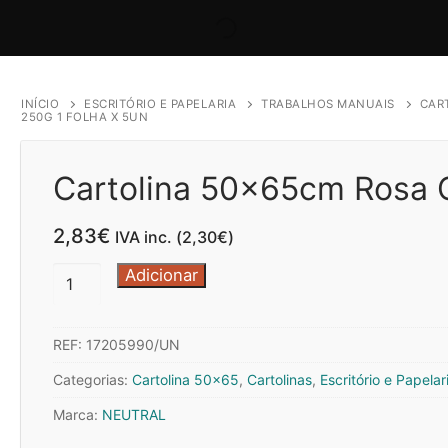
INÍCIO
ESCRITÓRIO E PAPELARIA
TRABALHOS MANUAIS
CAR
250G 1 FOLHA X 5UN
Cartolina 50x65cm Rosa C
2,83
€
IVA inc. (
2,30
€
)
Quantidade
Adicionar
de
Cartolina
REF:
17205990/UN
50x65cm
Rosa
Categorias:
Cartolina 50x65
,
Cartolinas
,
Escritório e Papelar
CLA
Marca:
NEUTRAL
7