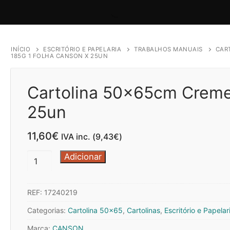
INÍCIO
ESCRITÓRIO E PAPELARIA
TRABALHOS MANUAIS
CAR
185G 1 FOLHA CANSON X 25UN
Cartolina 50x65cm Creme
25un
11,60
€
IVA inc. (
9,43
€
)
Quantidade
Adicionar
de
Cartolina
REF:
17240219
50x65cm
Creme
Categorias:
Cartolina 50x65
,
Cartolinas
,
Escritório e Papelar
185g
Marca:
CANSON